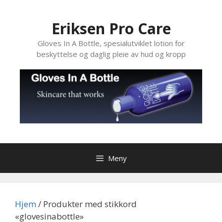
Hopp
til
Eriksen Pro Care
innhold
Gloves In A Bottle, spesialutviklet lotion for
beskyttelse og daglig pleie av hud og kropp
Meny
Hjem
/ Produkter med stikkord
«glovesinabottle»