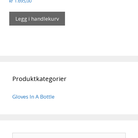
kr
1.695,00
Legg i handlekurv
Produktkategorier
Gloves In A Bottle
Søk