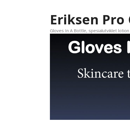
Hopp
til
Eriksen Pro
innhold
Gloves In A Bottle, spesialutviklet lotio