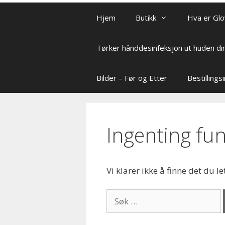
Hjem
Butikk
Hva er Glo
Tørker hånddesinfeksjon ut huden di
Bilder – Før og Etter
Bestilling
Ingenting fu
Vi klarer ikke å finne det du le
Søk
etter: