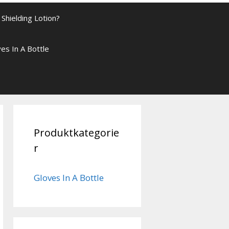
Shielding Lotion?
es In A Bottle
Produktkategorie
r
Gloves In A Bottle