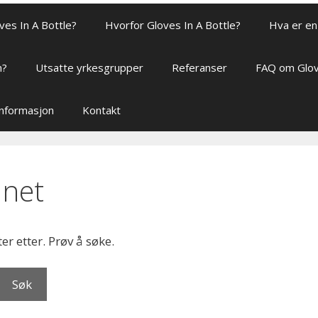
ves In A Bottle?
Hvorfor Gloves In A Bottle?
Hva er en 
n?
Utsatte yrkesgrupper
Referanser
FAQ om Glov
sinformasjon
Kontakt
nnet
ter etter. Prøv å søke.