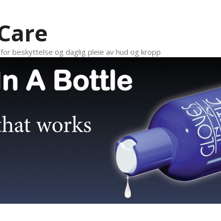
 Care
n for beskyttelse og daglig pleie av hud og kropp