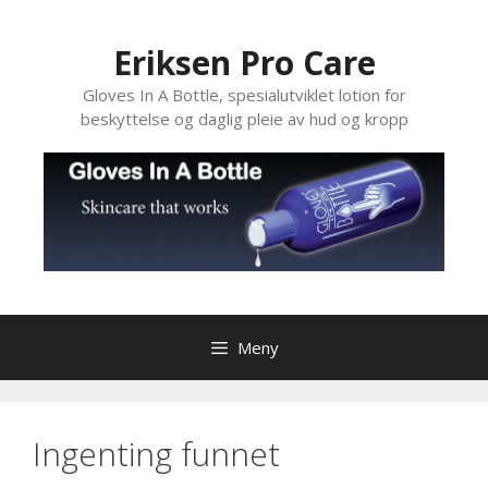
Hopp
til
Eriksen Pro Care
innhold
Gloves In A Bottle, spesialutviklet lotion for
beskyttelse og daglig pleie av hud og kropp
Meny
Ingenting funnet