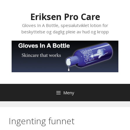
Hopp
til
Eriksen Pro Care
innhold
Gloves In A Bottle, spesialutviklet lotion for
beskyttelse og daglig pleie av hud og kropp
Meny
Ingenting funnet