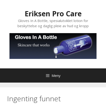
Hopp
til
Eriksen Pro Care
innhold
Gloves In A Bottle, spesialutviklet lotion for
beskyttelse og daglig pleie av hud og kropp
Meny
Ingenting funnet