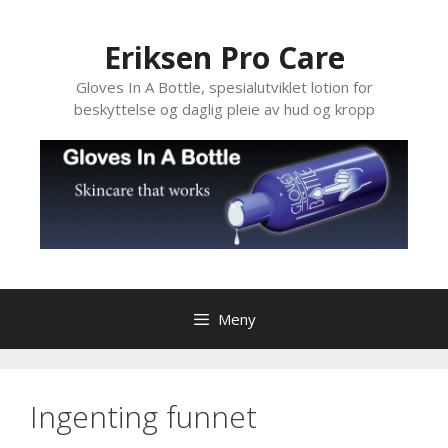
Hopp
til
Eriksen Pro Care
innhold
Gloves In A Bottle, spesialutviklet lotion for
beskyttelse og daglig pleie av hud og kropp
Meny
Ingenting funnet