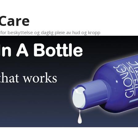
 Care
n for beskyttelse og daglig pleie av hud og kropp