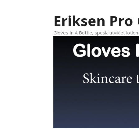
Hopp
til
Eriksen Pro
innhold
Gloves In A Bottle, spesialutviklet lotio