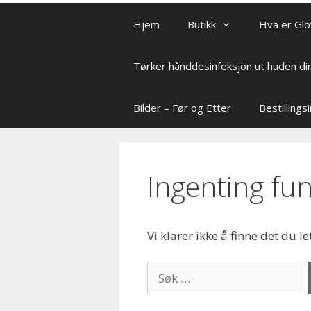
Hjem
Butikk
Hva er Glo
Tørker hånddesinfeksjon ut huden di
Bilder – Før og Etter
Bestilling
Ingenting fu
Vi klarer ikke å finne det du le
Søk
etter: