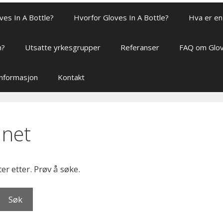
ves In A Bottle?
Hvorfor Gloves In A Bottle?
Hva er en 
n?
Utsatte yrkesgrupper
Referanser
FAQ om Glov
sinformasjon
Kontakt
nnet
ter etter. Prøv å søke.