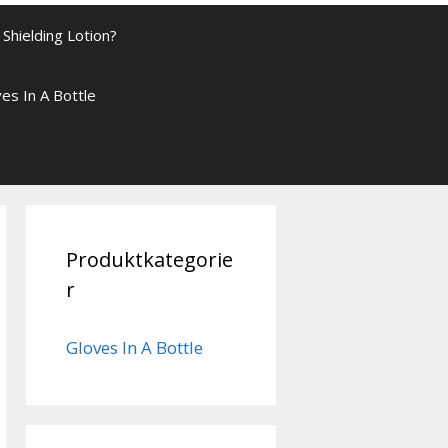
Shielding Lotion?
es In A Bottle
Produktkategorie
r
Gloves In A Bottle