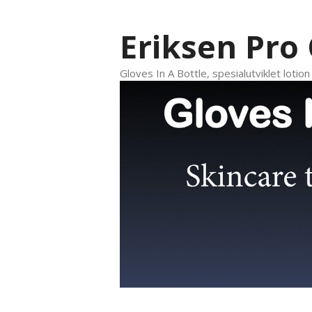
Hopp
til
Eriksen Pro
innhold
Gloves In A Bottle, spesialutviklet lotio