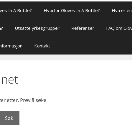
ves In A Bottle?
Hvorfor Gloves In A Bottle?
Hva er en 
n?
Utsatte yrkesgrupper
Referanser
FAQ om Glov
sinformasjon
Kontakt
nnet
ter etter. Prøv å søke.