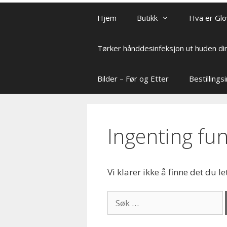
Hjem
Butikk
Hva er Glo
Tørker hånddesinfeksjon ut huden di
Bilder – Før og Etter
Bestilling
Ingenting fu
Vi klarer ikke å finne det du le
Søk
etter: