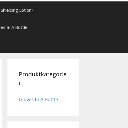
Shielding Lotion?
es In A Bottle
Produktkategorie
r
Gloves In A Bottle