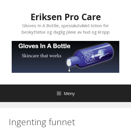
Hopp
til
Eriksen Pro Care
innhold
Gloves In A Bottle, spesialutviklet lotion for
beskyttelse og daglig pleie av hud og kropp
Meny
Ingenting funnet