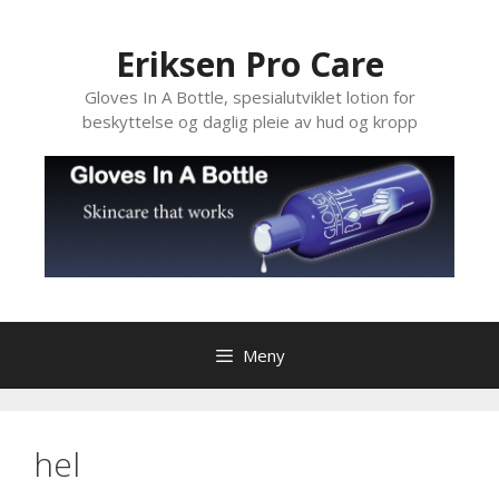
Hopp
til
Eriksen Pro Care
innhold
Gloves In A Bottle, spesialutviklet lotion for
beskyttelse og daglig pleie av hud og kropp
Meny
hel